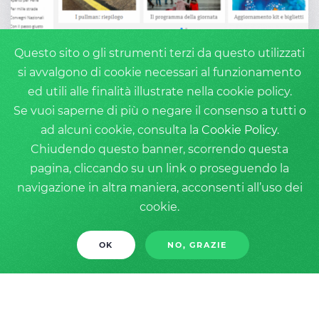
Questo sito o gli strumenti terzi da questo utilizzati
#SEGUIMI: OLTRE 50MILA
si avvalgono di cookie necessari al funzionamento
ADOLESCENTI A ROMA PER
ed utili alle finalità illustrate nella cookie policy.
INCONTRARE PAPA FRANCESCO
Se vuoi saperne di più o negare il consenso a tutti o
ad alcuni cookie, consulta la
Cookie Policy
.
Attualità
Chiudendo questo banner, scorrendo questa
pagina, cliccando su un link o proseguendo la
navigazione in altra maniera, acconsenti all’uso dei
cookie.
OK
NO, GRAZIE