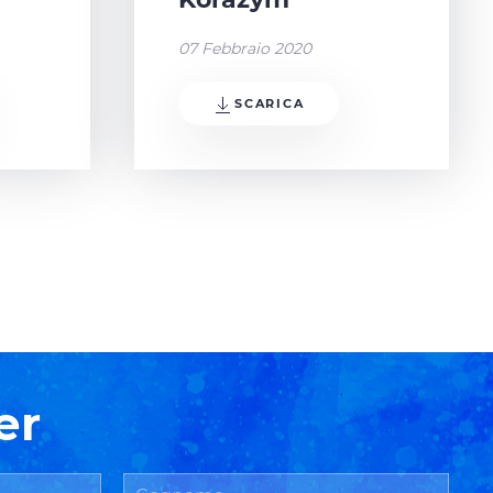
07 Febbraio 2020
SCARICA
er