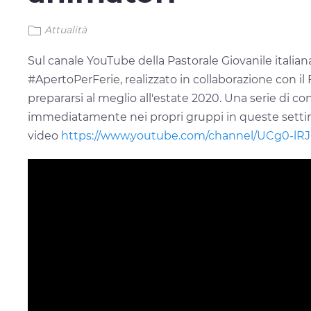
Attualità
Sul canale YouTube della Pastorale Giovanile italian
#ApertoPerFerie, realizzato in collaborazione con il F
prepararsi al meglio all'estate 2020. Una serie di co
immediatamente nei propri gruppi in queste settiman
video
https://www.youtube.com/channel/UCg0-