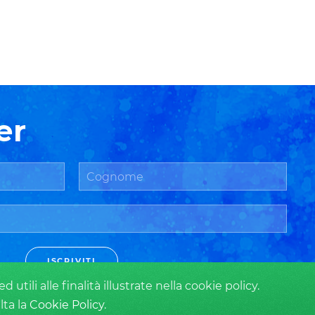
er
ISCRIVITI
tili alle finalità illustrate nella cookie policy.
lta la
Cookie Policy
.