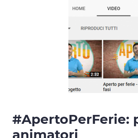
#ApertoPerFerie: p
animatori