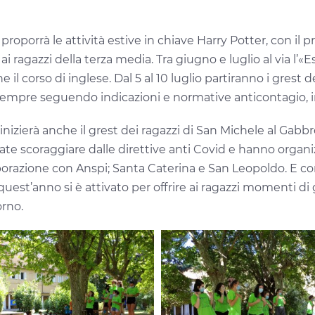
i proporrà
le attività estive in chiave Harry Potter, con il 
i ragazzi della terza media. Tra giugno e luglio al via l’«Es
he il corso di inglese. Dal 5 al 10 luglio partiranno i gres
sempre seguendo indicazioni e normative anticontagio, in
nizierà anche il grest dei ragazzi di San Michele al Gabbro 
ate scoraggiare dalle direttive anti Covid e hanno organ
laborazione con Anspi; Santa Caterina e San Leopoldo. E c
quest’anno si è attivato per offrire ai ragazzi momenti di 
orno.