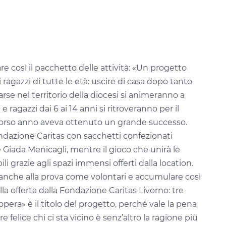
e così il pacchetto delle attività: «Un progetto
ragazzi di tutte le età: uscire di casa dopo tanto
parse nel territorio della diocesi si animeranno a
e ragazzi dai 6 ai 14 anni si ritroveranno per il
 scorso anno aveva ottenuto un grande successo.
Fondazione Caritas con sacchetti
confezionati
 Giada Menicagli, mentre il gioco che unirà le
i grazie agli spazi immensi offerti dalla location.
i anche alla prova come volontari e accumulare così
a offerta dalla Fondazione Caritas Livorno: tre
’opera» è il titolo del progetto, perché vale la pena
 felice chi ci sta vicino è senz’altro la ragione più