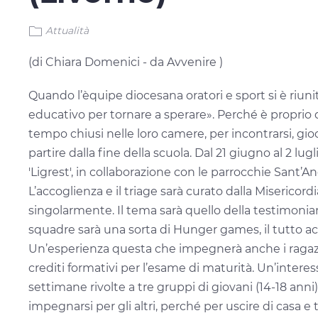
Attualità
(di Chiara Domenici - da Avvenire )
Quando l’èquipe diocesana oratori e sport si è riuni
educativo per tornare a sperare». Perché è proprio qu
tempo chiusi nelle loro camere, per incontrarsi, gio
partire dalla fine della scuola. Dal 21 giugno al 2 lug
'Ligrest', in collaborazione con le parrocchie Sant
L’accoglienza e il triage sarà curato dalla Misericor
singolarmente. Il tema sarà quello della testimonian
squadre sarà una sorta di Hunger games, il tutto acco
Un’esperienza questa che impegnerà anche i ragazzi 
crediti formativi
per l’esame di maturità.
Un’interess
settimane rivolte a tre gruppi di giovani (14-18 anni)
impegnarsi per gli altri, perché per uscire di casa e 