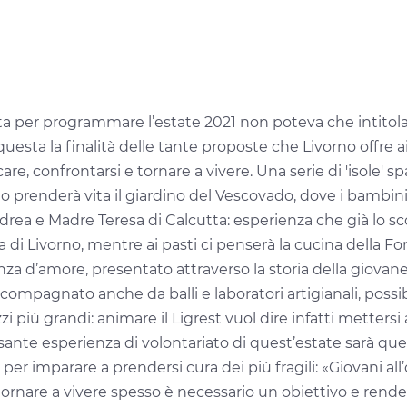
ta per programmare l’estate 2021 non poteva che intitolar
esta la finalità delle tante proposte che Livorno offre ai 
care, confrontarsi
e tornare a vivere.
Una serie di 'isole' s
lio prenderà vita il giardino del Vescovado, dove i bambini 
’Andrea e Madre Teresa di Calcutta: esperienza che già lo
dia di Livorno, mentre ai pasti ci penserà la cucina della 
za d’amore, presentato attraverso la storia della giovane
mpagnato anche da balli e laboratori artigianali, possibil
più grandi: animare il Ligrest vuol dire infatti metters
ante esperienza di volontariato di quest’estate sarà quell
 per imparare a prendersi cura dei più fragili: «Giovani all
tornare a vivere spesso è necessario un obiettivo e rendere