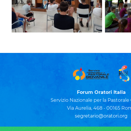
Forum Oratori Italia
Servizio Nazionale per la Pastorale
Via Aurelia, 468 - 00165 Ro
segretario@oratori.org