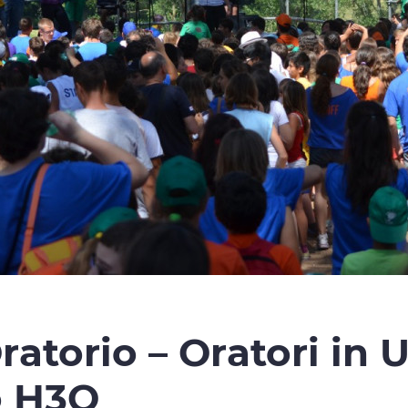
atorio – Oratori in Us
o H3O