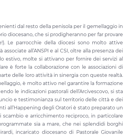
enienti dal resto della penisola per il gemellaggio in
torio diocesano, che si prodigheranno per far provare
e!). Le parrocchie della diocesi sono molto attive
ssociate all’ANSPI e al CSI, oltre alla presenza dei
 estivo, molte si attivano per fornire dei servizi al
lare è forte la collaborazione con le associazioni di
rte delle loro attività in sinergia con queste realtà.
mellaggio, è molto attivo nel garantire la formazione
o le indicazioni pastorali dell’Arcivescovo, si sta
ncio e testimonianza sul territorio delle città e dei
anti all’Happening degli Oratori è stato preparato un
di scambio e arricchimento reciproco, in particolare
 programmate sia a mare, che nei splendidi borghi
rardi, incaricato diocesano di Pastorale Giovanile