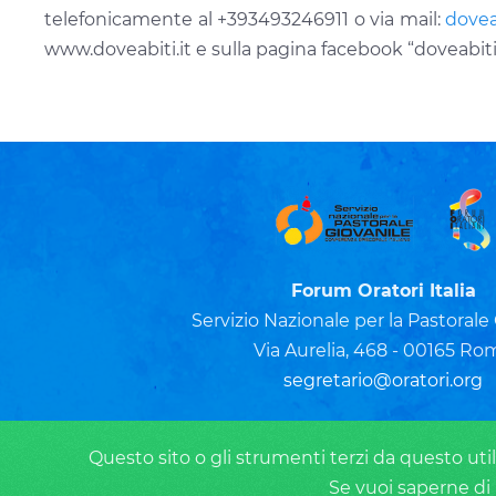
telefonicamente al +393493246911 o via mail:
dovea
www.doveabiti.it e sulla pagina facebook “doveabiti
Forum Oratori Italia
Servizio Nazionale per la Pastorale
Via Aurelia, 468 - 00165 Ro
segretario@oratori.org
Questo sito o gli strumenti terzi da questo utili
Se vuoi saperne di 