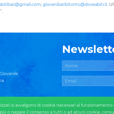
bitibari@gmail.com
;
giovanibaribitonto@doveabiti.it.
Ult
”.
Newslett
 Giovanile
ma
zzati si avvalgono di cookie necessari al funzionamento ed u
più o negare il consenso a tutti o ad alcuni cookie, consu