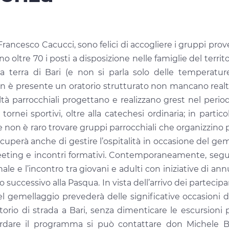
 Francesco Cacucci, sono felici di accogliere i gruppi prov
 oltre 70 i posti a disposizione nelle famiglie del terri
lla terra di Bari (e non si parla solo delle temperatur
on è presente un oratorio strutturato non mancano realtà a
ltà parrocchiali progettano e realizzano grest nel periodo
tornei sportivi, oltre alla catechesi ordinaria; in partico
e non è raro trovare gruppi parrocchiali che organizzino pa
occuperà anche di gestire l’ospitalità in occasione del ge
eeting e incontri formativi. Contemporaneamente, seguend
e e l’incontro tra giovani e adulti con iniziative di annu
 successivo alla Pasqua. In vista dell’arrivo dei partecip
el gemellaggio prevederà delle significative occasioni 
io di strada a Bari, senza dimenticare le escursioni
cordare il programma si può contattare don Michele Bi