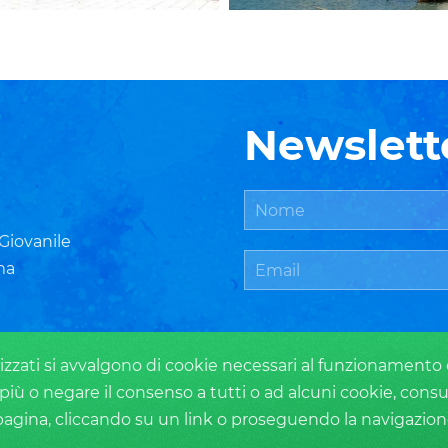
Newslett
 Giovanile
ma
zzati si avvalgono di cookie necessari al funzionamento ed u
più o negare il consenso a tutti o ad alcuni cookie, consu
na, cliccando su un link o proseguendo la navigazione i
Privacy Policy
Cookie Policy
Login