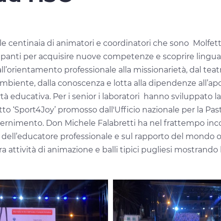
 centinaia di animatori e coordinatori che sono Molfetta 
rtecipanti per acquisire nuove competenze e scoprire ling
dall’orientamento professionale alla missionarietà, dal teatr
ll’ambiente, dalla conoscenza e lotta alla dipendenze all’ap
vertà educativa. Per i senior i laboratori hanno sviluppato
tto ‘Sport4Joy’ promosso dall'Ufficio nazionale per la Pa
scernimento. Don Michele Falabretti ha nel frattempo inco
a dell’educatore professionale e sul rapporto del mondo or
ra attività di animazione e balli tipici pugliesi mostrando 