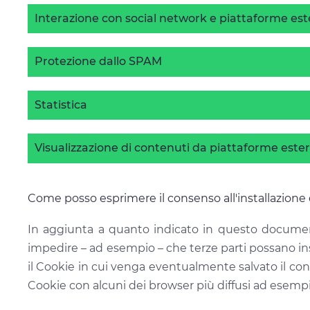
Interazione con social network e piattaforme es
Protezione dallo SPAM
Statistica
Visualizzazione di contenuti da piattaforme este
Come posso esprimere il consenso all'installazione
In aggiunta a quanto indicato in questo documento
impedire – ad esempio – che terze parti possano inst
il Cookie in cui venga eventualmente salvato il con
Cookie con alcuni dei browser più diffusi ad esempio